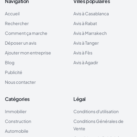
Navigation
Villes populaires
Accueil
Avis à
Casablanca
Rechercher
Avis à
Rabat
Comment ça marche
Avis à
Marrakech
Déposer un avis
Avis à
Tanger
Ajouter mon entreprise
Avis à
Fès
Blog
Avis à
Agadir
Publicité
Nous contacter
Catégories
Légal
Immobilier
Conditions d'utilisation
Construction
Conditions Générales de
Vente
Automobile