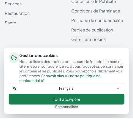
Conditions de Publicité
Services
Conditions de Parrainage
Restauration
Politique de confidentialité
Santé
Règles de publication
Gérer les cookies
Contact
Gestion des cookies
Nous utilisons des cookies pour assurer le fonctionnement du
Formulaire de contact
site, mesurer son audience et, si vous l'acceptez, personnaliser
le contenu et les publicités. Vous pouvez choisir librement vos
Casablanca, Maroc
préférences.
En savoir plus sur notre politique de
confidentialité
Français
Tout accepter
© 2026 Tiqa. Tous droits réservés.
·
Beta
Personnaliser
Tiqa — Avis vérifiés sur les entreprises au Maroc